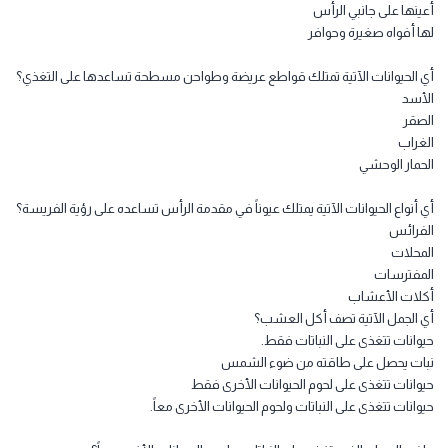
الخامس المنهاج القطري الجديد بصيغة pdf , اوراق عمل العلوم مستوى خامس
صف الفصل الاول قطر 2026 - 1447.
 الخصائص الجسمية التي تمتلكها آكلة اللحوم في علاقاتها الغذائية؟
انها كبيرة
ا مخالب حادة
ينها على جانبي الرأس
ا أفواه صغيرة وحوافر
 الحيوانات الآتية تمتلك قواطع عريضة وطواحن مسطحة تساعدها على التغذي؟
أسد
صقر
غراب
حمار الوحشي
 أنواع الحيوانات الآتية يمتلك عيوناً في مقدمة الرأس تساعده على رؤية الفريسة؟
فرائس
محلات
مفترسات
لات الأعشاب