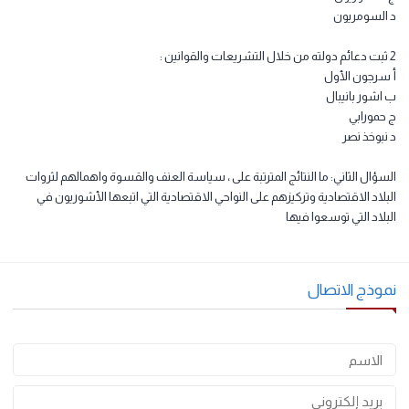
صف الفصل الاول قطر 2026 - 1447.
ل الشعوب التي سكنت بلاد الرافدين :
البابليون
الاكاديون
الاشوريون
السومريون
سرجون الأول
اشور بانيبال
حمورابي
نبوخذ نصر
سؤال الثاني: ما النتائج المترتبة على ، سياسة العنف والقسوة واهمالهم لثروات
بلاد الاقتصادية وتركيزهم على النواحي الاقتصادية التي اتبعها الأشوريون في
بلاد التي توسعوا فيها