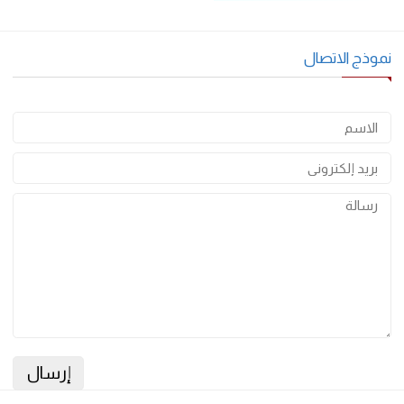
كتاب دليل المعلم الانجليزي
الخامس ف1 قطر pdf
وذج الاتصال