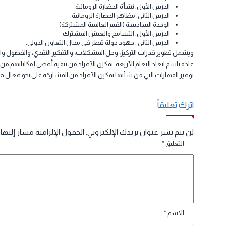
الدرس الثاني : أشكال الديمقراطية ومظاهرها
الوحدة الرابعة: العوامل الخارجية المؤثرة في تشكيل سطح الأرض
الدرس الأول: التجوية والأشكال الناتجة عنها.
الدرس الثاني: التعرية والأشكال الناتجة عنها.
الوحدة الخامسة: (الحضارة الرومانية)
الدرس الأول: نشأة الحضارة الرومانية
الدرس الثاني: مظاهر الحضارة الرومانية.
الوحدة السادسة (القيم العالمية المشتركة)
الدرس الأول: التسامح والعيش المشترك
الدرس الثاني : جهود دولة قطر في مجال التعاون الدولي.
يشمل تطوير قدرات التركيز، وحل المشكلات، والتفكير النقدي، والفضول والرغبة في
ادة باسم ابعاد التعلم الأربعة. تمكين الأفراد من تنمية أقصى إمكاناتهم من النواحي 
وفير المهارات التي من شأنها تمكين الأفراد من المشاركة على نحو فعال في الاقتصا
ترك تعليقاً
ن يتم نشر عنوان بريدك الإلكتروني.
الحقول الإلزامية مشار إليها بـ
*
التعليق
*