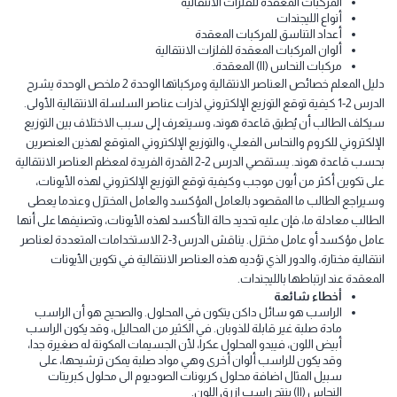
الدرس 2-3 استخدامات الفلزات الانتقالية وأيوناتها
رباعي كلوريد التيتانيوم
استخدام العناصر الانتقالية كعوامل حفازة.
المحولات الحفازة
استخدامات الفناديوم والمنجنيز والتيتانيوم
استخدامات النحاس والحديد
المركبات المعقدة للفلزات الانتقالية
أنواع الليجندات
أعداد التناسق للمركبات المعقدة
ألوان المركبات المعقدة للفلزات الانتقالية
مركبات النحاس (II) المعقدة.
دليل المعلم خصائص العناصر الانتقالية ومركباتها الوحدة 2 ملخص الوحدة يشرح
الدرس 2-1 كيفية توقع التوزيع الإلكتروني لذرات عناصر السلسلة الانتقالية الأولى.
كلف الطالب أن يُطبق قاعدة هوند، وسيتعرف إلى سبب الاختلاف بين التوزيع
إلكتروني للكروم والنحاس الفعلي، والتوزيع الإلكتروني المتوقع لهذين العنصرين
بحسب قاعدة هوند. يستقصي الدرس 2-2 القدرة الفريدة لمعظم العناصر الانتقالية
ى تكوين أكثر من أيون موجب وكيفية توقع التوزيع الإلكتروني لهذه الأيونات،
يراجع الطالب ما المقصود بالعامل المؤكسد والعامل المختزل وعندما يعطى
طالب معادلة ما، فإن عليه تحديد حالة التأكسد لهذه الأيونات، وتصنيفها على أنها
عامل مؤكسد أو عامل مختزل. يناقش الدرس 3-2 الاستخدامات المتعددة لعناصر
تقالية مختارة، والدور الذي تؤديه هذه العناصر الانتقالية في تكوين الأيونات