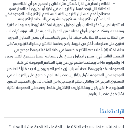
معقدة عند ارتباطها بالليجندات.
أخطاء شائعة
الراسب هو سائل داكن يتكون في المحلول. والصحيح هو أن الراسب
مادة صلبة غير قابلة للذوبان. في الكثير من المحاليل، وقد يكون الراسب
أبيض اللون، فيبدو المحلول عكرا، لأن الجسيمات المكونة له صغيرة جدا،
وقد يكون للراسب ألوان أخرى وهي مواد صلبة يمكن ترشيحها، على
سبيل المثال اضافة محلول كربونات الصوديوم الى محلول كبريتات
النحاس (II) ينتج راسب ازرق اللون.
الفلك والمدار في الذرة كلمتان مترادفتان والصحيح هو أن الفلك هو
المنطقة التي توجد فيها الإلكترونات في الذرة أو الجزيء. أما المدار فهو
مصطلح أقدم لمسار الإلكترون، لكنه لا يستخدم للإلكترونات الموجودة في
الذرات، لأن الالكترونات ستكون منتشرة في السحابة الإلكترونية.
افتتاحية الدرس1 ذكر الطلاب بأن الجداول الدورية المختلفة تزودنا بمعلومات كثيرة
تعددة، ويمكنك عرض أنواع مختلفة من الجداول الدورية على السبورة، ثم اطلب
من الطلاب تحديد الاختلافات بينها. 2 أوضح بالمناقشة أن بعض الجداول الدورية
تحتوي على معلومات أكثر من غيرها: يضع بعضها اللانثنيوم La والأكتينيوم Ac في
بداية الفئة (d) ، أما بعضها الآخر فيضعها في بداية الفئة (1)، وهذا موضح في
صفحة التالية. ثم إن بعض الجداول تحتوي على مساحة أسفل عنصري الهيدروجين
H، والهيليوم He ما يجعلهما مفصولين عن بقية العناصر الموجودة في تلك
مجموعات قد يكون هذا لعدة أسباب: إن عنصر الهيدروجين لا يعد فلزاً كالعناصر
الموجودة في المجموعة الأولى (IA). إن عنصر الهيليوم لا يحتوي على إلكترونات في
المستوى الفرعي (p) وبالتالي، فهو لا يعد جزءا من الفئة .. لذا، فإن التصنيف الدقيق