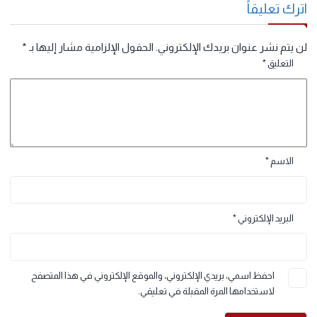
العربي والعالم، فتناولت أوضاع دول المشرق العربي ومصر وبلاد المغرب
العربي تحت الاستعمار الأوربي، ثم قيام حركات التحرر والاستقلال ودور
الزعامات الوطنية فيها، إضافة لنموذجين من حركات التحرر والاستقلال
في العالم دولة الهند وجنوب إفريقيا.
رك تعليقاً
 يتم نشر عنوان بريدك الإلكتروني.
الحقول الإلزامية مشار إليها بـ
*
التعليق
*
الاسم
*
البريد الإلكتروني
*