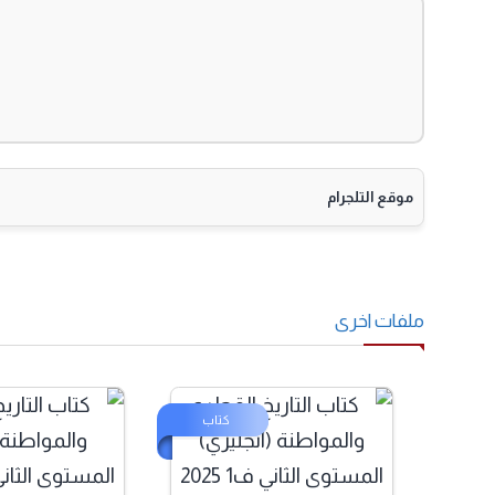
موقع التلجرام
لفات اخرى
كتاب
كت