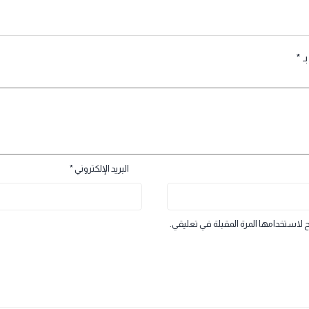
ن الأجهزة المتصلة بالحاسوب والأجهزة الموجودة داخل وحدة النظام. حماية صحتك
دوير الخاص بك. وكيفية تجميعها. التعرف على أشكال مؤشر الفأرة.
الطابعة الطباعة عملك، تأكد من اتصال حاسوبك بالطابعة.
البريد الإلكتروني
*