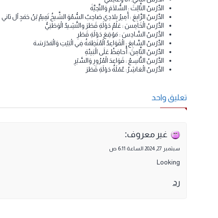
زيل كتاب لتاريخ القطري والمواطنة النسخىة العربية المستوى الأول الفصل الدراسي الاول قطر 2024-2025 pdf. تحميل كتاب التاريخ العربي الصف الاول ال
الدَّرْسُ الْأَوَّلُ: أَنَا طِفْلَ مُمَيَّزَ
الدَّرْسُ الثاني: أَنَا وَعَائِلَتَي
الدَّرْسُ الثَّالِثَ : السُّلَامَ وَالتَّحِيَّةَ
الدَّرْسُ الرَّابِعَ : أَمِيرُ بِلادِي صَاحِبُ السُّمُوَ الشَّيخُ تَمِيمُ بْنُ حَمَدٍ آل ثاني
الدَّرْسُ الْخَامِسَ : عَلَمُ دَوْلَةِ قَطَرَ والنَّشِيدُ الْوَطَنِيُّ
الدَّرْسُ السَّادِسَ : مَوْقِعَ دَوْلَةِ قَطَرِ
الدَّرْسُ السَّابِعَ : الْقَوَاعِدُ الْمُنَظِمَةُ فِي الْبَيْتِ وَالْمَدْرَسَة
الدَّرْسُ الثَّامِنَ: أُحافِظُ عَلَى الْبَيئةِ
الدَّرْسُ التَّاسِعُ : قَوَاعِدَ الْمُرُورِ وَالسَّيْرِ
الدَّرْسُ الْعَاشِرُ: عُمْلَةُ دَوْلَةِ قَطَرَ
عليق واحد
:
غير معروف
سبتمبر 27, 2024 الساعة 6:11 ص
Looking