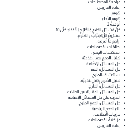
قراءة وكتابة العددين 8 و 9.
قرَاءَةُ وَكِتَابَةُ الْعَدَدِ 10
الأعداد الترتيبية .
العلاقات المكانية.
البحث عن البنية واستعمالها في الحل
تدريبات الطلاقة .
مراجعة المصطلحات .
إعادة التدريس .
تقويم.
تقويم الأداء .
الْوَحْدَةُ 2
حَلُّ مَسَائِلِ الْجَمْعِ وَالطَّرْحِ لِلْأَعْدَادِ حَتَّى 10
مشرُوعُ الرِّيَاضِيَّاتِ والعُلُومِ.
أراجع ما أعرفه.
بطاقات المُصطلحات
استكشاف الجمع .
تمثيل الجمع بجملٍ عَدَدِيَّة
حل المسائل الإضافة.
حل المسائل: الصم
استكشاف الطرح.
تمثيل الطَّرْحِ بِجُمَلٍ عَدَدِيَّة.
حل المسائل: الطرح.
حل المسائل: المقارنة بين الحالات.
التدرب على حل المسائل الإضافة